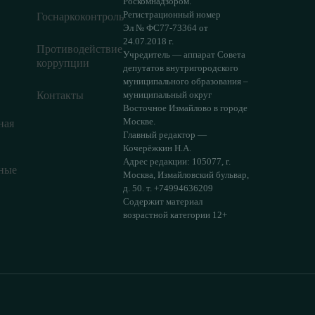
Роскомнадзором.
Регистрационный номер
Госнаркоконтроль
Эл № ФС77-73364 от
24.07.2018 г.
Противодействие
Учредитель — аппарат Совета
коррупции
депутатов внутригородского
муниципального образования –
Контакты
муниципальный округ
Восточное Измайлово в городе
Москве.
ная
Главный редактор —
Кочерёжкин Н.А.
Адрес редакции: 105077, г.
ные
Москва, Измайловский бульвар,
д. 50. т. +74994636209
Содержит материал
возрастной категории 12+