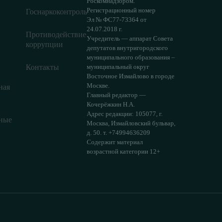
Роскомнадзором.
Регистрационный номер
Госнаркоконтроль
Эл № ФС77-73364 от
24.07.2018 г.
Противодействие
Учредитель — аппарат Совета
коррупции
депутатов внутригородского
муниципального образования –
Контакты
муниципальный округ
Восточное Измайлово в городе
Москве.
ная
Главный редактор —
Кочерёжкин Н.А.
Адрес редакции: 105077, г.
ные
Москва, Измайловский бульвар,
д. 50. т. +74994636209
Содержит материал
возрастной категории 12+