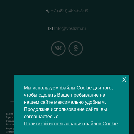
+7 (499) 463-62-09
info@vostizm.ru
x
НАШЕ МЕСТОПОЛОЖЕНИЕ НА КАРТЕ
Мы используем файлы Cookie для того,
чтобы сделать Ваше пребывание на
нашем сайте максимально удобным.
Продолжив использование сайта, вы
Газета муниципального округа Восточное Измайлово.
соглашаетесь с
Зарегистрировано Роскомнадзором свидетельство Эл № ФС77-73364 от 24.07.2018 г.
Учредитель — аппарат Совета депутатов муниципального округа Восточное Измайлово.
Политикой использования файлов Cookie
Главный редактор — Кочерёжкин Н.А.
Адрес редакции: 105077, г. Москва, Измайловский бульвар, д. 50. т. +74994636209
Содержит материал возрастной категории 12+