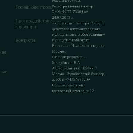
Роскомнадзором.
Регистрационный номер
Госнаркоконтроль
Эл № ФС77-73364 от
24.07.2018 г.
Противодействие
Учредитель — аппарат Совета
коррупции
депутатов внутригородского
муниципального образования –
Контакты
муниципальный округ
Восточное Измайлово в городе
Москве.
ная
Главный редактор —
Кочерёжкин Н.А.
Адрес редакции: 105077, г.
ные
Москва, Измайловский бульвар,
д. 50. т. +74994636209
Содержит материал
возрастной категории 12+