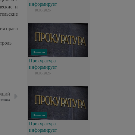
информирует
ческие и
10.06.2026
ельские
ия права
троль.
Новости
Прокуратура
информирует
10.06.2026
ЮЩИЙ
ывника
Новости
Прокуратура
информирует