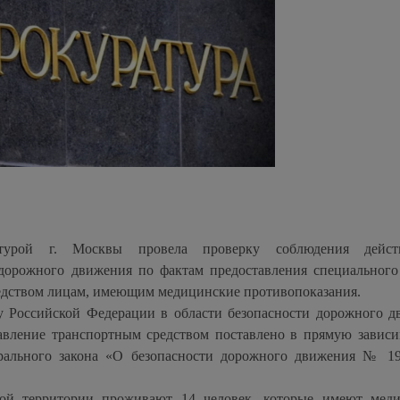
атурой г. Москвы провела проверку соблюдения дейст
и дорожного движения по фактам предоставления специального
едством лицам, имеющим медицинские противопоказания.
ву Российской Федерации в области безопасности дорожного д
авление транспортным средством поставлено в прямую зависи
дерального закона «О безопасности дорожного движения № 1
ной территории проживают 14 человек, которые имеют мед