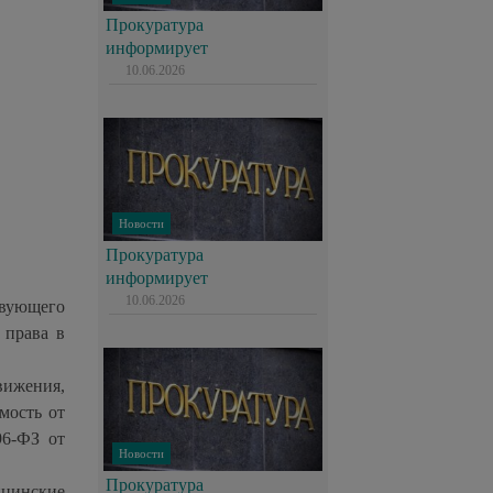
Прокуратура
информирует
10.06.2026
Новости
Прокуратура
информирует
10.06.2026
вующего
 права в
вижения,
мость от
96-ФЗ от
Новости
Прокуратура
ицинские