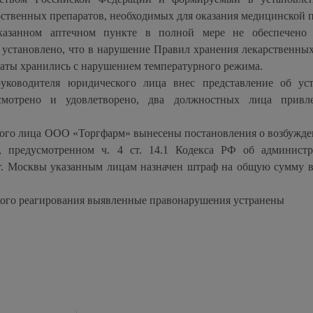
ственных препаратов, необходимых для оказания медицинской 
казанном аптечном пункте в полной мере не обеспечено 
 установлено, что в нарушение Правил хранения лекарственных
раты хранились с нарушением температурного режима.
уководителя юридического лица внес представление об ус
смотрено и удовлетворено, два должностных лица привл
ого лица ООО «Торгфарм» вынесены постановления о возбужде
, предусмотренном ч. 4 ст. 14.1 Кодекса РФ об админист
. Москвы указанным лицам назначен штраф на общую сумму в
кого реагирования выявленные правонарушения устранены