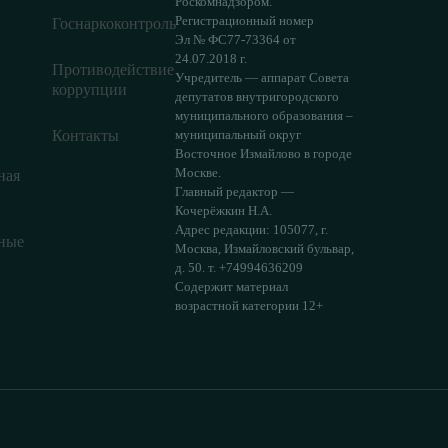
Роскомнадзором.
Регистрационный номер
Госнаркоконтроль
Эл № ФС77-73364 от
24.07.2018 г.
Противодействие
Учредитель — аппарат Совета
коррупции
депутатов внутригородского
муниципального образования –
Контакты
муниципальный округ
Восточное Измайлово в городе
Москве.
ная
Главный редактор —
Кочерёжкин Н.А.
Адрес редакции: 105077, г.
ные
Москва, Измайловский бульвар,
д. 50. т. +74994636209
Содержит материал
возрастной категории 12+