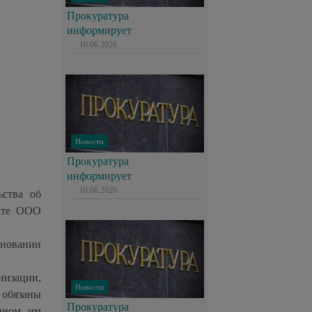
Прокуратура
информирует
10.06.2026
Новости
Прокуратура
информирует
10.06.2026
ьства об
нкте ООО
сновании
низации,
Новости
обязаны
Прокуратура
нном им