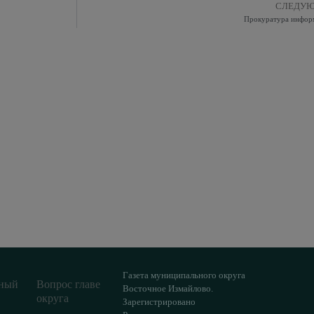
СЛЕДУ
Прокуратура инфор
Газета муниципального округа
ный
Вопрос главе
Восточное Измайлово.
округа
Зарегистрировано