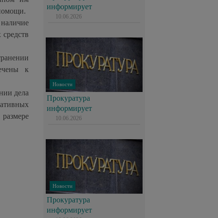
информирует
помощи.
10.06.2026
наличие
 средств
транении
ечены к
Новости
нии дела
Прокуратура
ративных
информирует
 размере
10.06.2026
Новости
Прокуратура
информирует