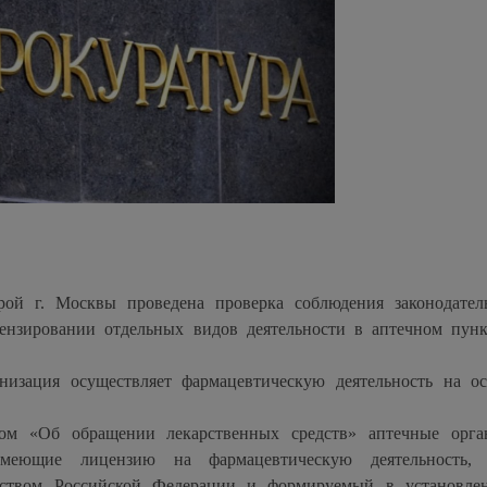
ой г. Москвы проведена проверка соблюдения законодател
цензировании отдельных видов деятельности в аптечном пу
анизация осуществляет фармацевтическую деятельность на о
ом «Об обращении лекарственных средств» аптечные орга
имеющие лицензию на фармацевтическую деятельность, 
ьством Российской Федерации и формируемый в установле