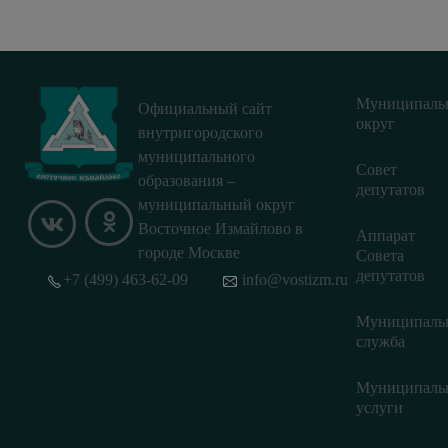
Муниципаль
Официальный сайт
округ
внутригородского
муниципального
Совет
образования –
депутатов
муниципальный округ
Восточное Измайлово в
Аппарат
городе Москве
Совета
депутатов
+7 (499) 463-62-09
info@vostizm.ru
Муниципаль
служба
Муниципаль
услуги