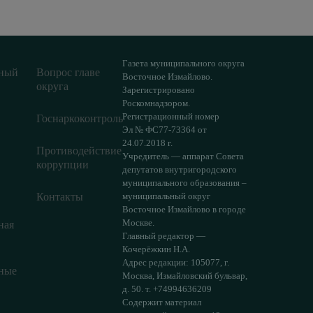
Газета муниципального округа
ный
Вопрос главе
Восточное Измайлово.
округа
Зарегистрировано
Роскомнадзором.
Регистрационный номер
Госнаркоконтроль
Эл № ФС77-73364 от
24.07.2018 г.
Противодействие
Учредитель — аппарат Совета
коррупции
депутатов внутригородского
муниципального образования –
Контакты
муниципальный округ
Восточное Измайлово в городе
Москве.
ная
Главный редактор —
Кочерёжкин Н.А.
Адрес редакции: 105077, г.
ные
Москва, Измайловский бульвар,
д. 50. т. +74994636209
Содержит материал