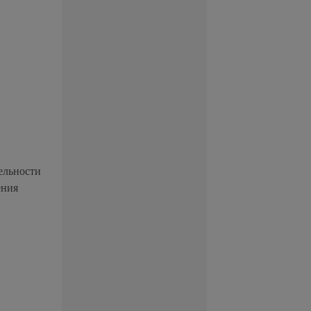
льности
ения