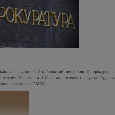
рьбы с коррупцией, Измайловский межрайонный прокурор г
естителем Ильичевым А.С. и заместителем прокурора Будано
прав и начальников ОМВД.