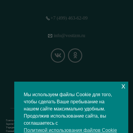
+7 (499) 463-62-09
info@vostizm.ru
x
НАШЕ МЕСТОПОЛОЖЕНИЕ НА КАРТЕ
Мы используем файлы Cookie для того,
чтобы сделать Ваше пребывание на
нашем сайте максимально удобным.
Продолжив использование сайта, вы
Газета муниципального округа Восточное Измайлово.
соглашаетесь с
Зарегистрировано Роскомнадзором свидетельство Эл № ФС77-73364 от 24.07.2018 г.
Учредитель — аппарат Совета депутатов муниципального округа Восточное Измайлово.
Политикой использования файлов Cookie
Главный редактор — Кочерёжкин Н.А.