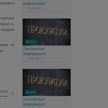
текущего
информирует
10.06.2026
одписан
енные п.
 позднее
Новости
ление об
Прокуратура
ы.
информирует
10.06.2026
ЮЩИЙ
Новости
яя ёлка
Прокуратура
информирует