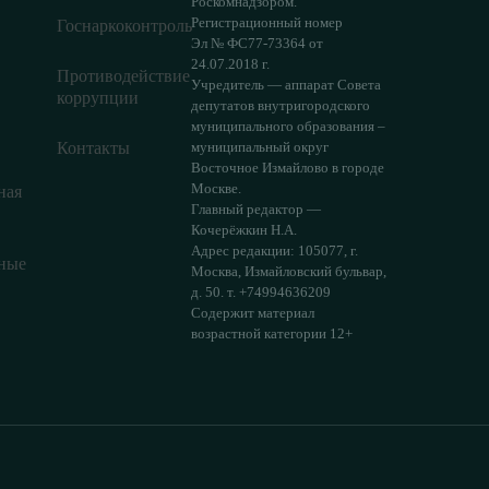
Роскомнадзором.
Регистрационный номер
Госнаркоконтроль
Эл № ФС77-73364 от
24.07.2018 г.
Противодействие
Учредитель — аппарат Совета
коррупции
депутатов внутригородского
муниципального образования –
Контакты
муниципальный округ
Восточное Измайлово в городе
Москве.
ная
Главный редактор —
Кочерёжкин Н.А.
Адрес редакции: 105077, г.
ные
Москва, Измайловский бульвар,
д. 50. т. +74994636209
Содержит материал
возрастной категории 12+