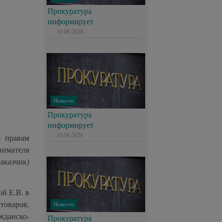
Прокуратура
информирует
10.06.2026
Новости
Прокуратура
информирует
10.06.2026
о правам
нимателя
аказчик)
й Е.В. в
товаров,
Новости
жданско-
Прокуратура