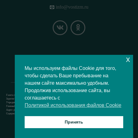
info@vostizm.ru
x
НАШЕ МЕСТОПОЛОЖЕНИЕ НА КАРТЕ
Мы используем файлы Cookie для того,
чтобы сделать Ваше пребывание на
нашем сайте максимально удобным.
Продолжив использование сайта, вы
Газета муниципального округа Восточное Измайлово.
соглашаетесь с
Зарегистрировано Роскомнадзором свидетельство Эл № ФС77-73364 от 24.07.2018 г.
Учредитель — аппарат Совета депутатов муниципального округа Восточное Измайлово.
Политикой использования файлов Cookie
Главный редактор — Кочерёжкин Н.А.
Адрес редакции: 105077, г. Москва, Измайловский бульвар, д. 50. т. +74994636209
Содержит материал возрастной категории 12+
Принять
Все права защищены © 2021
ВВЕРХ