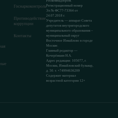
Роскомнадзором.
Регистрационный номер
Госнаркоконтроль
Эл № ФС77-73364 от
24.07.2018 г.
Противодействие
Учредитель — аппарат Совета
коррупции
депутатов внутригородского
муниципального образования –
Контакты
муниципальный округ
Восточное Измайлово в городе
Москве.
ная
Главный редактор —
Кочерёжкин Н.А.
Адрес редакции: 105077, г.
ные
Москва, Измайловский бульвар,
д. 50. т. +74994636209
Содержит материал
возрастной категории 12+