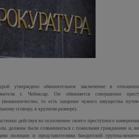
турой утверждено обвинительное заключение в отношени
 жителя г. Чебоксар. Он обвиняется совершении престу
 (мошенничество, то есть хищение чужого имущества путем
ьному сговору, в крупном размере).
астники действуя во исполнение своего преступного намерения,
оли, должны были созваниваться с пожилыми гражданами и, вв
иками полиции и представителями бандитской группы-мошен