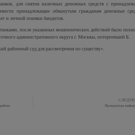
 банков, для снятия наличных денежных средств с принадле
ревести принадлежащие обманутым гражданам денежные сре
нег и личной поимки бандитов.
астниками, после указанных мошеннических действий было похи
очного административного округа г. Москвы, потерпевшей Б.
ий районный суд для рассмотрения по существу».
СЛЕДУ
 района
Прокуратура инфор