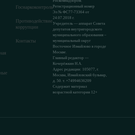
Роскомнадзором.
Регистрационный номер
Госнаркоконтроль
Эл № ФС77-73364 от
24.07.2018 г.
Противодействие
Учредитель — аппарат Совета
коррупции
депутатов внутригородского
муниципального образования –
Контакты
муниципальный округ
Восточное Измайлово в городе
Москве.
ная
Главный редактор —
Кочерёжкин Н.А.
Адрес редакции: 105077, г.
ные
Москва, Измайловский бульвар,
д. 50. т. +74994636209
Содержит материал
возрастной категории 12+