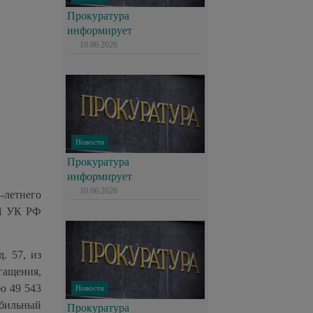
Прокуратура
информирует
10.06.2026
Новости
Прокуратура
информирует
10.06.2026
-летнего
61 УК РФ
. 57, из
гащения,
ю 49 543
Новости
обильный
Прокуратура