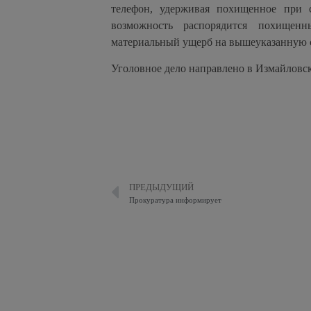
телефон, удерживая похищенное при с
возможность распорядится похищен
материальный ущерб на вышеуказанную 
Уголовное дело направлено в Измайловск
ПРЕДЫДУЩИЙ
Прокуратура информирует