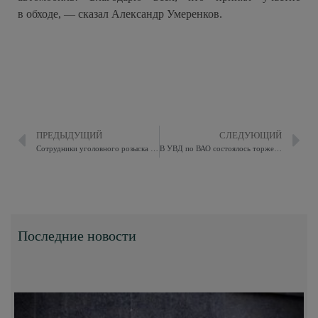
в обходе, — сказал Александр Умеренков.
ПРЕДЫДУЩИЙ
СЛЕДУЮЩИЙ
Сотрудники уголовного розыска задержали подозреваемых в попытке хищении денежных средств путем мошенничества в сфере страхования
В УВД по ВАО состоялось торжественное мероприятие, посвящённое Дню защитника Отечества и наступающему Международному женскому дню 8 марта
Последние новости