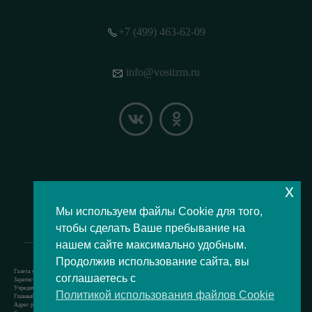
+7 (499) 463-62-09
info@vostizm.ru
x
НАШЕ МЕСТОПОЛОЖЕНИЕ НА КАРТЕ
Мы используем файлы Cookie для того,
чтобы сделать Ваше пребывание на
нашем сайте максимально удобным.
Продолжив использование сайта, вы
Газета муниципального округа Восточное Измайлово.
соглашаетесь с
Зарегистрировано Роскомнадзором свидетельство Эл № ФС77-73364 от 24.07.2018 г.
Учредитель — аппарат Совета депутатов муниципального округа Восточное Измайлово.
Политикой использования файлов Cookie
Главный редактор — Кочерёжкин Н.А.
Адрес редакции: 105077, г. Москва, Измайловский бульвар, д. 50. т. +74994636209