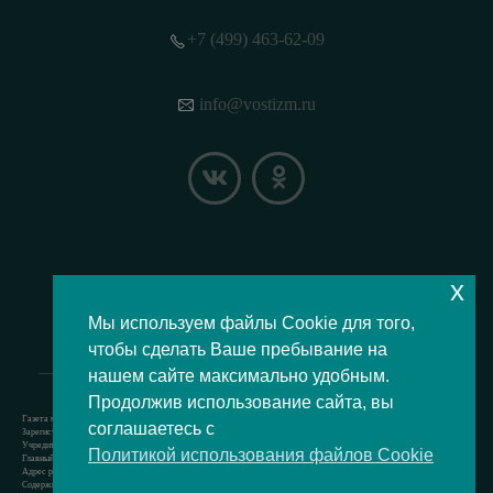
+7 (499) 463-62-09
info@vostizm.ru
x
НАШЕ МЕСТОПОЛОЖЕНИЕ НА КАРТЕ
Мы используем файлы Cookie для того,
чтобы сделать Ваше пребывание на
нашем сайте максимально удобным.
Продолжив использование сайта, вы
Газета муниципального округа Восточное Измайлово.
соглашаетесь с
Зарегистрировано Роскомнадзором свидетельство Эл № ФС77-73364 от 24.07.2018 г.
Учредитель — аппарат Совета депутатов муниципального округа Восточное Измайлово.
Политикой использования файлов Cookie
Главный редактор — Кочерёжкин Н.А.
Адрес редакции: 105077, г. Москва, Измайловский бульвар, д. 50. т. +74994636209
Содержит материал возрастной категории 12+