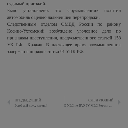
судимый приезжий.
Было установлено, что злоумышленник похитил
автомобиль с целью дальнейшей перепродажи.
Следственным отделом ОМВД России по району
Косино-Ухтомский возбуждено уголовное дело по
признакам преступления, предусмотренного статьей 158
УК РФ «Кража». В настоящее время злоумышленник
задержан в порядке статьи 91 УПК РФ.
ПРЕДЫДУЩИЙ
СЛЕДУЮЩИЙ
В добрый путь, кадеты!
В УВД по ВАО ГУ МВД России по г. Москве прошло поздравление женщин с наступающим Днем 8 Марта