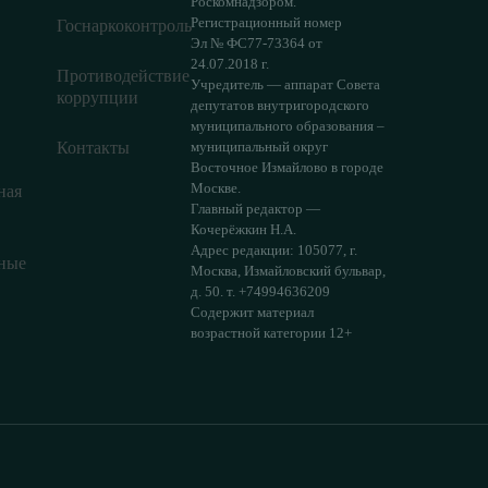
Роскомнадзором.
Регистрационный номер
Госнаркоконтроль
Эл № ФС77-73364 от
24.07.2018 г.
Противодействие
Учредитель — аппарат Совета
коррупции
депутатов внутригородского
муниципального образования –
Контакты
муниципальный округ
Восточное Измайлово в городе
Москве.
ная
Главный редактор —
Кочерёжкин Н.А.
Адрес редакции: 105077, г.
ные
Москва, Измайловский бульвар,
д. 50. т. +74994636209
Содержит материал
возрастной категории 12+