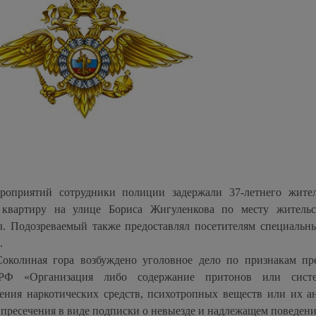
ероприятий сотрудники полиции задержали 37-летнего жите
л квартиру на улице Бориса Жигуленкова по месту жительс
. Подозреваемый также предоставлял посетителям специальн
.
колиная гора возбуждено уголовное дело по признакам пре
РФ «Организация либо содержание притонов или систем
ения наркотических средств, психотропных веществ или их а
пресечения в виде подписки о невыезде и надлежащем поведени