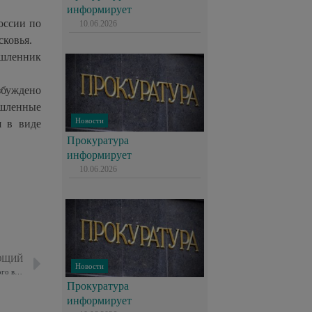
информирует
оссии по
10.06.2026
сковья.
ышленник
збуждено
ышленные
Новости
я в виде
Прокуратура
информирует
10.06.2026
ЮЩИЙ
Новости
Сотрудники полиции района Соколиная гора задержали подозреваемого в фиктивной постановке на учет
Прокуратура
информирует