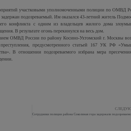
ероприятий участковыми уполномоченными полиции по ОМВД Р
 задержан подозреваемый. Им оказался 43-летний житель Подмо
кшего конфликта с одним из владельцев жилого дома злоум
ения. В результате огонь перекинулся на весь дом.
нием ОМВД России по району Косино-Ухтомский г. Москвы во
а преступления, предусмотренного статьей 167 УК РФ «Ум
ва». В отношении подозреваемого избрана мера пресечени
дении.
СЛЕДУ