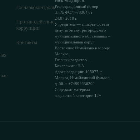
Роскомнадзором.
Регистрационный номер
Госнаркоконтроль
Эл № ФС77-73364 от
24.07.2018 г.
Противодействие
Учредитель — аппарат Совета
коррупции
депутатов внутригородского
муниципального образования –
Контакты
муниципальный округ
Восточное Измайлово в городе
Москве.
ная
Главный редактор —
Кочерёжкин Н.А.
Адрес редакции: 105077, г.
ные
Москва, Измайловский бульвар,
д. 50. т. +74994636209
Содержит материал
возрастной категории 12+