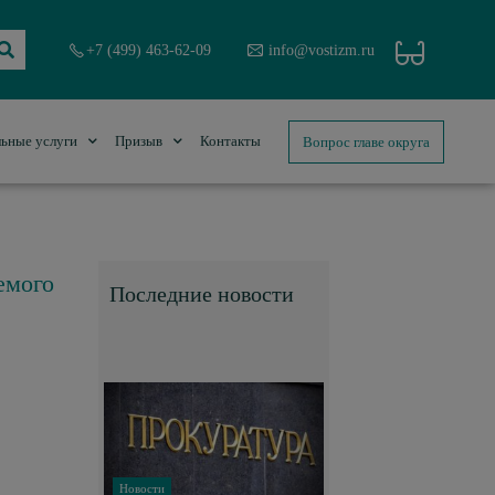
+7 (499) 463-62-09
info@vostizm.ru
Вопрос главе округа
ьные услуги
Призыв
Контакты
емого
Последние новости
Новости