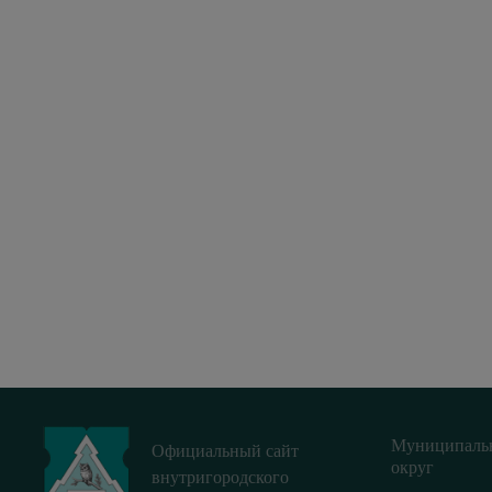
Муниципаль
Официальный сайт
округ
внутригородского