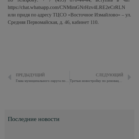
https://chat.whatsapp.com/CNMimGNrHzv4LRE2eCrRLN
или придя по адресу ТЦСО «Восточное Измайлово» – ул.
Средняя Первомайская, д. 46, кабинет 110.
ПРЕДЫДУЩИЙ
СЛЕДУЮЩИЙ
Глава муниципального округа поздравил представительниц Всероссийского общества инвалидов
Третью новостройку по реновации на 16-й Парковой передадут под заселение до конца года
Последние новости