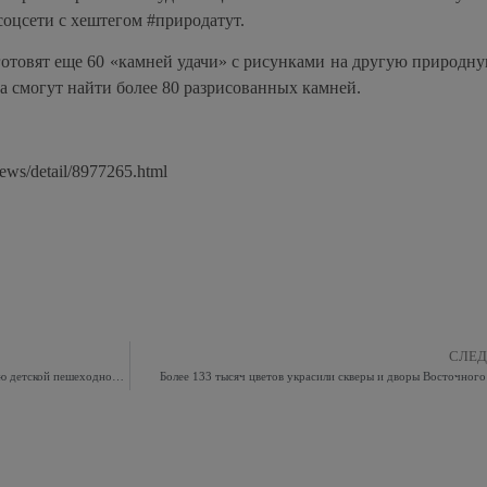
оцсети с хештегом #природатут.
отовят еще 60 «камней удачи» с рисунками на другую природну
ка смогут найти более 80 разрисованных камней.
news/detail/8977265.html
СЛЕ
Столичная Госавтоинспекция призывает к обеспечению детской пешеходной безопасности
Более 133 тысяч цветов украсили скверы и дворы Восточног