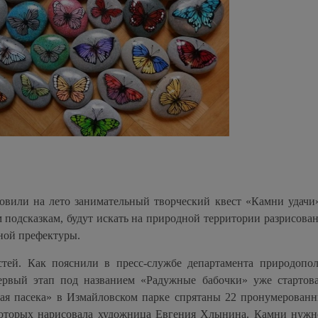
овили на лето занимательный творческий квест «Камни удачи
 подсказкам, будут искать на природной территории разрисова
ной префектуры.
астей. Как пояснили в пресс-службе департамента природопо
рвый этап под названием «Радужные бабочки» уже стартов
кая пасека» в Измайловском парке спрятаны 22 пронумерован
оторых нарисовала художница Евгения Хлынина. Камни нужно