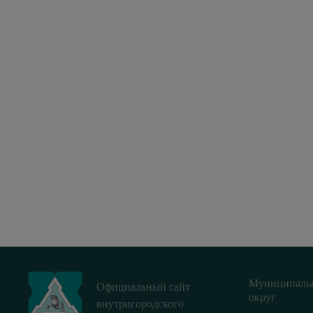
Муниципаль
Официальный сайт
округ
внутригородского