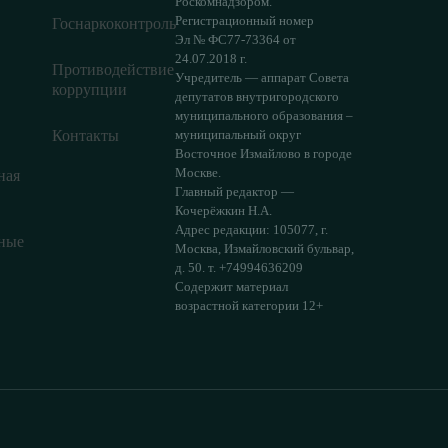
Роскомнадзором.
Регистрационный номер
Госнаркоконтроль
Эл № ФС77-73364 от
24.07.2018 г.
Противодействие
Учредитель — аппарат Совета
коррупции
депутатов внутригородского
муниципального образования –
Контакты
муниципальный округ
Восточное Измайлово в городе
Москве.
ная
Главный редактор —
Кочерёжкин Н.А.
Адрес редакции: 105077, г.
ные
Москва, Измайловский бульвар,
д. 50. т. +74994636209
Содержит материал
возрастной категории 12+