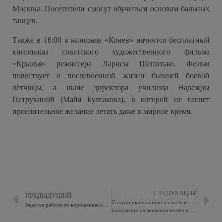
Москвы. Посетители смогут обучиться основам бальных
танцев.
Также в 16:00 в кинозале «Конев» начнется бесплатный
кинопоказ советского художественного фильма
«Крылья» режиссера Ларисы Шепитько. Фильм
повествует о послевоенной жизни бывшей боевой
лётчицы, а ныне директора училища Надежды
Петрухиной (Майя Булгакова), в которой не гаснет
пронзительное желание летать даже в мирное время.
СЛЕДУЮЩИЙ
ПРЕДЫДУЩИЙ
Сотрудники полиции на востоке столицы задержали подозреваемых в
Ведется работа по ворошению снега
покушении на мошенничество в отношении пенсионерки