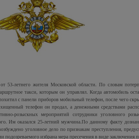
от 53-летнего жителя Московской области. По словам потер
ршрутное такси, которым он управлял. Когда автомобиль ост
похитил с панели приборов мобильный телефон, после чего скр
Похищенный телефон он продал, а денежными средствами расп
ативно-розыскных мероприятий сотрудники уголовного розы
ого. Им оказался 25-летний мужчина.По данному факту дозн
озбуждено уголовное дело по признакам преступления, преду
и подозреваемого избрана мера пресечения в виде заключения п