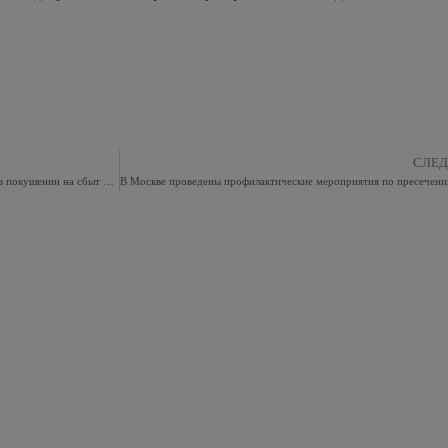
СЛЕ
Сотрудники УВД по ВАО задержали подозреваемого в покушении на сбыт психотропного вещества