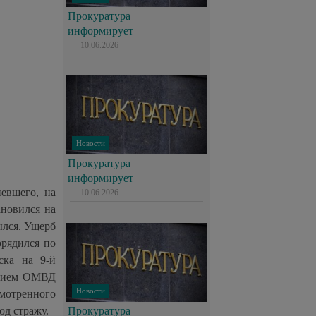
Прокуратура
информирует
10.06.2026
Новости
Прокуратура
информирует
певшего, на
10.06.2026
ановился на
ылся. Ущерб
орядился по
ска на 9-й
анием ОМВД
Новости
смотренного
од стражу.
Прокуратура