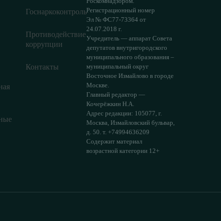
Роскомнадзором.
Регистрационный номер
Госнаркоконтроль
Эл № ФС77-73364 от
24.07.2018 г.
Противодействие
Учредитель — аппарат Совета
коррупции
депутатов внутригородского
муниципального образования –
Контакты
муниципальный округ
Восточное Измайлово в городе
Москве.
ная
Главный редактор —
Кочерёжкин Н.А.
Адрес редакции: 105077, г.
ные
Москва, Измайловский бульвар,
д. 50. т. +74994636209
Содержит материал
возрастной категории 12+