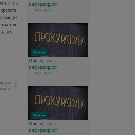
ение на
информирует
средств,
10.06.2026
держащих
ства или
тражу.
Новости
Прокуратура
информирует
10.06.2026
ЮЩИЙ
знание
Новости
Прокуратура
информирует