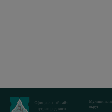
Муниципаль
Официальный сайт
округ
внутригородского