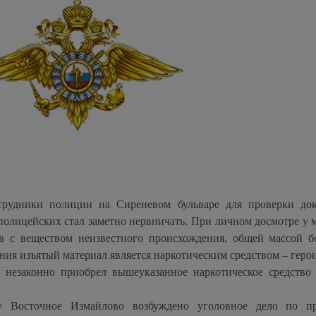
трудники полиции на Сиреневом бульваре для проверки до
полицейских стал заметно нервничать. При личном досмотре у
в с веществом неизвестного происхождения, общей массой б
ания изъятый материал является наркотическим средством – геро
 незаконно приобрел вышеуказанное наркотическое средство
 Восточное Измайлово возбуждено уголовное дело по пр