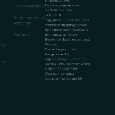
Роскомнадзором.
Регистрационный номер
Госнаркоконтроль
Эл № ФС77-73364 от
24.07.2018 г.
Противодействие
Учредитель — аппарат Совета
коррупции
депутатов внутригородского
муниципального образования –
Контакты
муниципальный округ
Восточное Измайлово в городе
Москве.
ная
Главный редактор —
Кочерёжкин Н.А.
Адрес редакции: 105077, г.
ные
Москва, Измайловский бульвар,
д. 50. т. +74994636209
Содержит материал
возрастной категории 12+