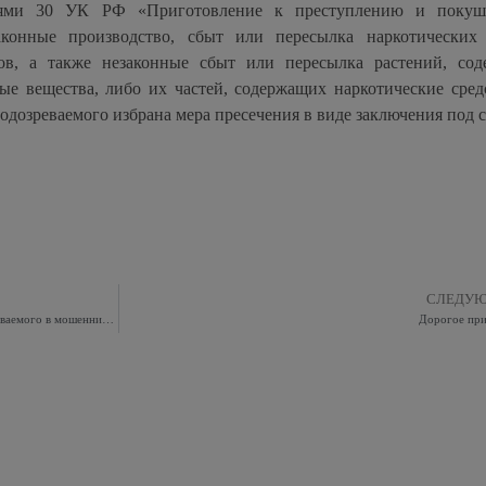
атьями 30 УК РФ «Приготовление к преступлению и покуш
онные производство, сбыт или пересылка наркотических 
ов, а также незаконные сбыт или пересылка растений, со
ые вещества, либо их частей, содержащих наркотические сред
дозреваемого избрана мера пресечения в виде заключения под с
СЛЕДУ
Сотрудники полиции УВД по ВАО задержали подозреваемого в мошенничестве в сфере кредитования
Дорогое при