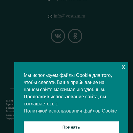
info@vostizm.ru
x
НАШЕ МЕСТОПОЛОЖЕНИЕ НА КАРТЕ
Мы используем файлы Cookie для того,
чтобы сделать Ваше пребывание на
нашем сайте максимально удобным.
Продолжив использование сайта, вы
Газета муниципального округа Восточное Измайлово.
соглашаетесь с
Зарегистрировано Роскомнадзором свидетельство Эл № ФС77-73364 от 24.07.2018 г.
Учредитель — аппарат Совета депутатов муниципального округа Восточное Измайлово.
Политикой использования файлов Cookie
Главный редактор — Кочерёжкин Н.А.
Адрес редакции: 105077, г. Москва, Измайловский бульвар, д. 50. т. +74994636209
Содержит материал возрастной категории 12+
Принять