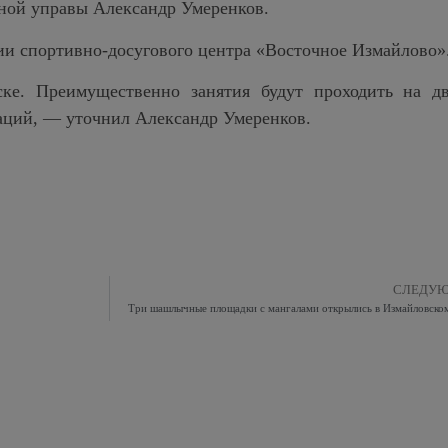
ной управы Александр Умеренков.
ии спортивно-досугового центра «Восточное Измайлово»
ске. Преимущественно занятия будут проходить на д
аций, — уточнил Александр Умеренков.
СЛЕДУ
Три шашлычные площадки с мангалами открылись в Измайловско