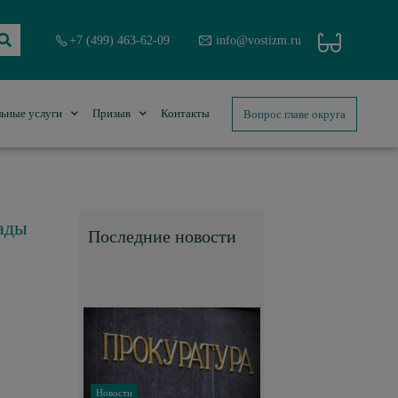
+7 (499) 463-62-09
info@vostizm.ru
Вопрос главе округа
ьные услуги
Призыв
Контакты
ады
Последние новости
Новости