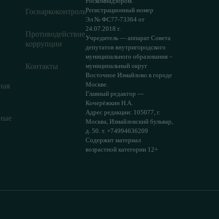
Роскомнадзором.
Регистрационный номер
Госнаркоконтроль
Эл № ФС77-73364 от
24.07.2018 г.
Противодействие
Учредитель — аппарат Совета
коррупции
депутатов внутригородского
муниципального образования –
Контакты
муниципальный округ
Восточное Измайлово в городе
Москве.
ная
Главный редактор —
Кочерёжкин Н.А.
Адрес редакции: 105077, г.
ные
Москва, Измайловский бульвар,
д. 50. т. +74994636209
Содержит материал
возрастной категории 12+