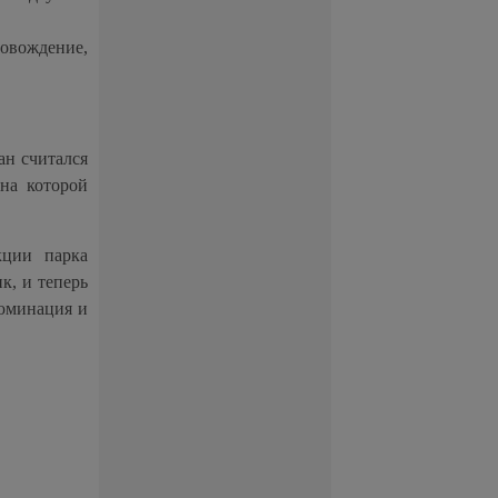
ровождение,
ан считался
на которой
кции парка
к, и теперь
люминация и