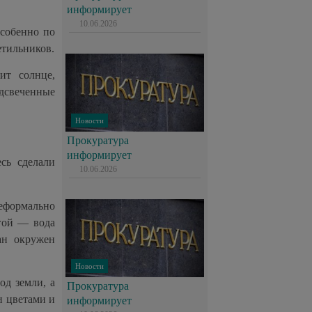
информирует
10.06.2026
особенно по
етильников.
ит солнце,
одсвеченные
Новости
Прокуратура
информирует
сь сделали
10.06.2026
неформально
угой — вода
ан окружен
Новости
од земли, а
Прокуратура
и цветами и
информирует