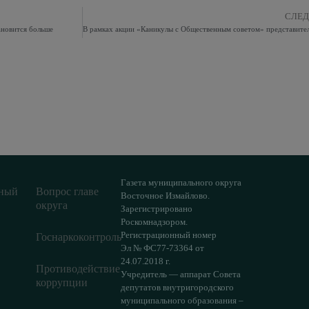
СЛЕ
ановится больше
Газета муниципального округа
ный
Вопрос главе
Восточное Измайлово.
округа
Зарегистрировано
Роскомнадзором.
Регистрационный номер
Госнаркоконтроль
Эл № ФС77-73364 от
24.07.2018 г.
Противодействие
Учредитель — аппарат Совета
коррупции
депутатов внутригородского
муниципального образования –