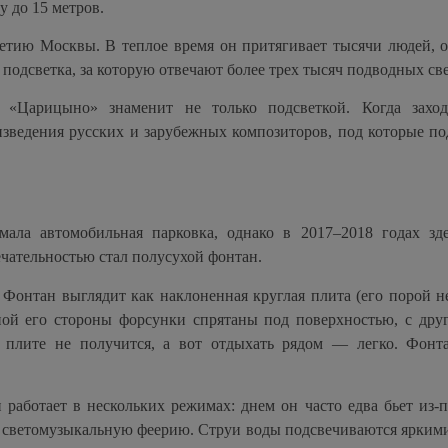
у до 15 метров.
летию Москвы. В теплое время он притягивает тысячи людей, 
я подсветка, за которую отвечают более трех тысяч подводных св
е «Царицыно» знаменит не только подсветкой. Когда заход
зведения русских и зарубежных композиторов, под которые п
ала автомобильная парковка, однако в 2017–2018 годах зде
чательностью стал полусухой фонтан.
Фонтан выглядит как наклоненная круглая плита (его порой 
ной его стороны форсунки спрятаны под поверхностью, с др
 плите не получится, а вот отдыхать рядом — легко. Фонт
работает в нескольких режимах: днем он часто едва бьет из-п
 светомузыкальную феерию. Струи воды подсвечиваются ярким