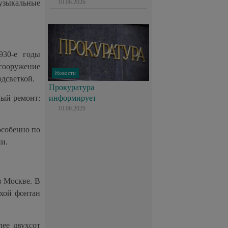
10.06.2026
музыкальные
930-е годы
 сооружение
Новости
одсветкой.
Прокуратура
информирует
ный ремонт:
10.06.2026
особенно по
ии.
в Москве. В
ухой фонтан
лее двухсот