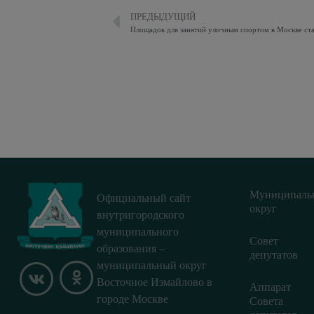
ПРЕДЫДУЩИЙ
Площадок для занятий уличным спортом в Москве ст
Муниципаль
Официальный сайт
округ
внутригородского
муниципального
Совет
образования –
депутатов
муниципальный округ
Восточное Измайлово в
Аппарат
городе Москве
Совета