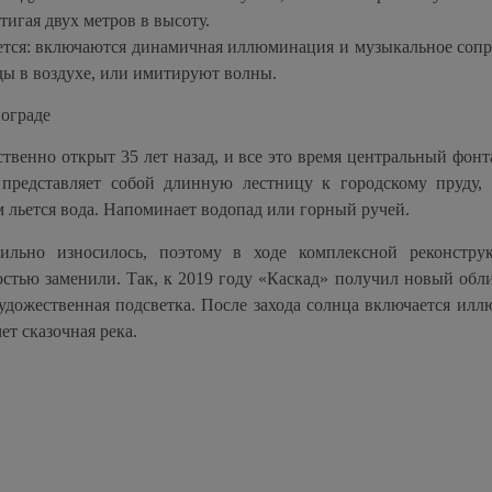
тигая двух метров в высоту.
ется: включаются динамичная иллюминация и музыкальное соп
оды в воздухе, или имитируют волны.
нограде
венно открыт 35 лет назад, и все это время центральный фонт
представляет собой длинную лестницу к городскому пруду, 
 льется вода. Напоминает водопад или горный ручей.
ильно износилось, поэтому в ходе комплексной реконстру
тью заменили. Так, к 2019 году «Каскад» получил новый обли
художественная подсветка. После захода солнца включается ил
ет сказочная река.