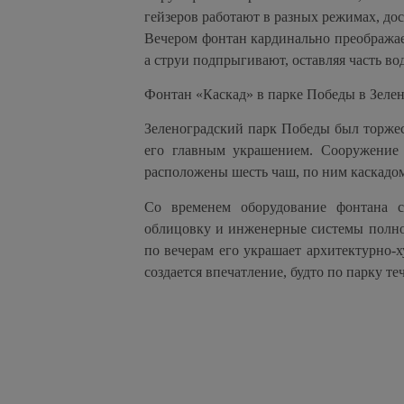
гейзеров работают в разных режимах, дос
Вечером фонтан кардинально преобража
а струи подпрыгивают, оставляя часть в
Фонтан «Каскад» в парке Победы в Зеле
Зеленоградский парк Победы был торжест
его главным украшением. Сооружение 
расположены шесть чаш, по ним каскадом
Со временем оборудование фонтана с
облицовку и инженерные системы полнос
по вечерам его украшает архитектурно-
создается впечатление, будто по парку теч