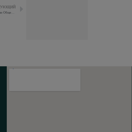
ДУЮЩИЙ
В рамках акции «Каникулы с Общественным советом» представители Общественного совета при УВД по ВАО провели акцию по профилактике выпадения детей из окон