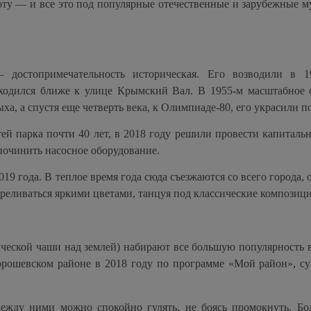
оту — и все это под популярные отечественные и зарубежные 
достопримечательность историческая. Его возводили в 1
аходился ближе к улице Крымский Вал. В 1955-м масштабное
ха, а спустя еще четверть века, к Олимпиаде-80, его украсили п
ей парка почти 40 лет, в 2018 году решили провести капиталь
починить насосное оборудование.
9 года. В теплое время года сюда съезжаются со всего города, 
ереливаться яркими цветами, танцуя под классические композиц
ической чаши над землей) набирают все большую популярность 
орошевском районе в 2018 году по программе «Мой район», с
ежду ними можно спокойно гулять, не боясь промокнуть. Бо