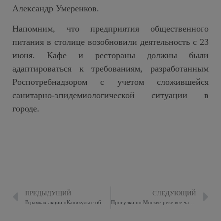
Александр Умеренков.
Напомним, что предприятия общественного
питания в столице возобновили деятельность с 23
июня. Кафе и рестораны должны были
адаптироваться к требованиям, разработанным
Роспотребнадзором с учетом сложившейся
санитарно-эпидемиологической ситуации в
городе.
ПРЕДЫДУЩИЙ
СЛЕДУЮЩИЙ
В рамках акции «Каникулы с общественным советом» представитель Общественного совета Восточного округа, совместно с сотрудниками ОБ ДПС ГИБДД УВД по ВАО провели профилактическое мероприятие по соблюдению правил дорожного движения
Прогулки по Москве-реке все чаще оплачивают банковскими картами или смартфонами