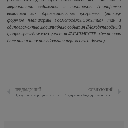
мероприятия ведомства и партнёров. Платформа
включает как образовательные программы (линейку
форумов платформы Росмолодёжь.События), так и
единовременные масштабные события (Международный
форум гражданского участия #МЫВМЕСТЕ, Фестиваль
детства и юности «Большая перемена» и другие).
ПРЕДЫДУЩИЙ
СЛЕДУЮЩИЙ
Праздничное мероприятие в честь Дня защиты детей
Информация Государственного казенного учреждения города Москвы Центр социальной адаптации для лиц без определенного места жительства и занятий имени Е.П.Глинки.