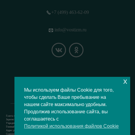
+7 (499) 463-62-09
info@vostizm.ru
x
НАШЕ МЕСТОПОЛОЖЕНИЕ НА КАРТЕ
Мы используем файлы Cookie для того,
чтобы сделать Ваше пребывание на
нашем сайте максимально удобным.
Продолжив использование сайта, вы
Газета муниципального округа Восточное Измайлово.
соглашаетесь с
Зарегистрировано Роскомнадзором свидетельство Эл № ФС77-73364 от 24.07.2018 г.
Учредитель — аппарат Совета депутатов муниципального округа Восточное Измайлово.
Политикой использования файлов Cookie
Главный редактор — Кочерёжкин Н.А.
Адрес редакции: 105077, г. Москва, Измайловский бульвар, д. 50. т. +74994636209
Содержит материал возрастной категории 12+