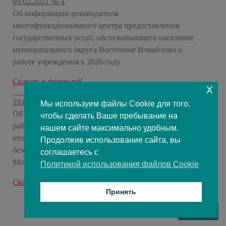
09.02.2021 № 4
Об информации руководителя
многофункционального центра предоставления
государственных услуг, обслуживающего население
муниципального округа Восточное Измайлово о
работе учреждения в 2020 году
Скачать в форме pdf
x
19.01.2021 № 1
Мы используем файлы Cookie для того,
Об информации начальника отдела МВД России по
чтобы сделать Ваше пребывание на
району Восточное Измайлово города Москвы об
нашем сайте максимально удобным.
итогах работы в 2020 году и состоянии общественной
Продолжив использование сайта, вы
безопасности в районе Восточное Измайлово в городе
соглашаетесь с
Москве
Политикой использования файлов Cookie
Скачать в формате pdf
Принять
ВВЕРХ