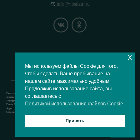
info@vostizm.ru
x
НАШЕ МЕСТОПОЛОЖЕНИЕ НА КАРТЕ
Мы используем файлы Cookie для того,
чтобы сделать Ваше пребывание на
нашем сайте максимально удобным.
Продолжив использование сайта, вы
Газета муниципального округа Восточное Измайлово.
соглашаетесь с
Зарегистрировано Роскомнадзором свидетельство Эл № ФС77-73364 от 24.07.2018 г.
Учредитель — аппарат Совета депутатов муниципального округа Восточное Измайлово.
Политикой использования файлов Cookie
Главный редактор — Кочерёжкин Н.А.
Адрес редакции: 105077, г. Москва, Измайловский бульвар, д. 50. т. +74994636209
Содержит материал возрастной категории 12+
Принять
Все права защищены © 2021
ВВЕРХ