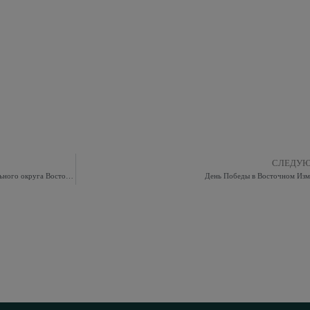
СЛЕДУ
Внеочередное заседание совета депутатов муниципального округа Восточное Измайлово
День Победы в Восточном Изм