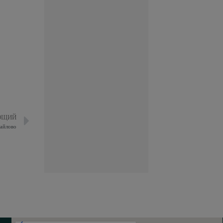
ЮЩИЙ
айлово