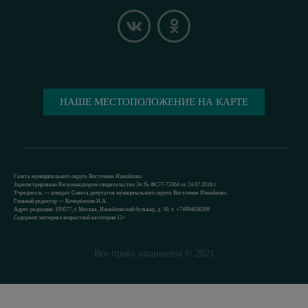
НАШЕ МЕСТОПОЛОЖЕНИЕ НА КАРТЕ
Газета муниципального округа Восточное Измайлово.
Зарегистрировано Роскомнадзором свидетельство Эл № ФС77-73364 от 24.07.2018 г.
Учредитель — аппарат Совета депутатов муниципального округа Восточное Измайлово.
Главный редактор — Кочерёжкин Н.А.
Адрес редакции: 105077, г. Москва, Измайловский бульвар, д. 50. т. +74994636209
Содержит материал возрастной категории 12+
Все права защищены © 2021