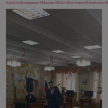
#депутатБольшаков
#Москва
#ВАО
#ВосточноеИзмайлово
#