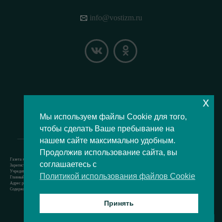
info@vostizm.ru
x
НАШЕ МЕСТОПОЛОЖЕНИЕ НА КАРТЕ
Мы используем файлы Cookie для того,
чтобы сделать Ваше пребывание на
нашем сайте максимально удобным.
Продолжив использование сайта, вы
Газета муниципального округа Восточное Измайлово.
соглашаетесь с
Зарегистрировано Роскомнадзором свидетельство Эл № ФС77-73364 от 24.07.2018 г.
Учредитель — аппарат Совета депутатов муниципального округа Восточное Измайлово.
Политикой использования файлов Cookie
Главный редактор — Кочерёжкин Н.А.
Адрес редакции: 105077, г. Москва, Измайловский бульвар, д. 50. т. +74994636209
Содержит материал возрастной категории 12+
Принять
Все права защищены © 2021