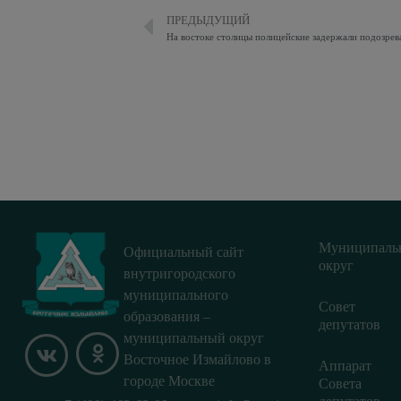
ПРЕДЫДУЩИЙ
На востоке столицы полицейские задержали подозрев
Муниципаль
Официальный сайт
округ
внутригородского
муниципального
Совет
образования –
депутатов
муниципальный округ
Восточное Измайлово в
Аппарат
городе Москве
Совета