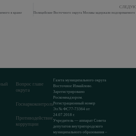
СЛЕДУ
аемого в краже
Газета муниципального округа
ный
Вопрос главе
Восточное Измайлово.
округа
Зарегистрировано
Роскомнадзором.
Регистрационный номер
Госнаркоконтроль
Эл № ФС77-73364 от
24.07.2018 г.
Противодействие
Учредитель — аппарат Совета
коррупции
депутатов внутригородского
муниципального образования –