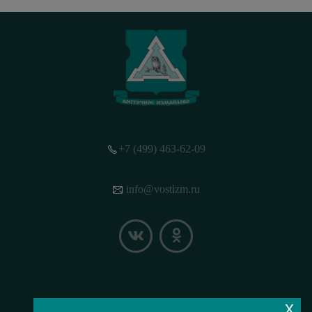
+7 (499) 463-62-09
info@vostizm.ru
x