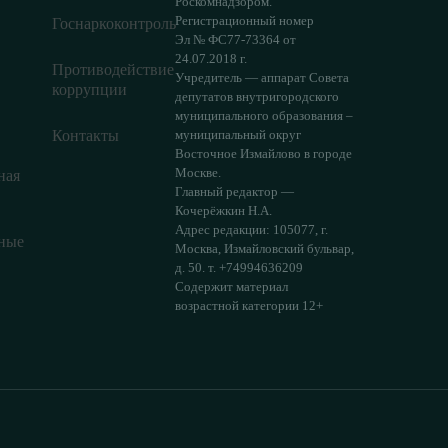
Роскомнадзором.
Регистрационный номер
Госнаркоконтроль
Эл № ФС77-73364 от
24.07.2018 г.
Противодействие
Учредитель — аппарат Совета
коррупции
депутатов внутригородского
муниципального образования –
Контакты
муниципальный округ
Восточное Измайлово в городе
Москве.
ная
Главный редактор —
Кочерёжкин Н.А.
Адрес редакции: 105077, г.
ные
Москва, Измайловский бульвар,
д. 50. т. +74994636209
Содержит материал
возрастной категории 12+