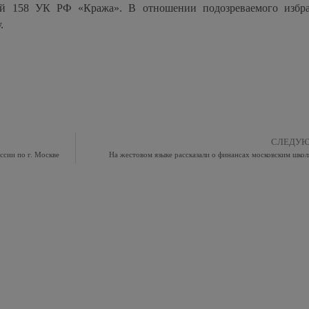
ьей 158 УК РФ «Кража». В отношении подозреваемого избр
.
СЛЕДУ
сии по г. Москве
На жестовом языке рассказали о финансах московским шко