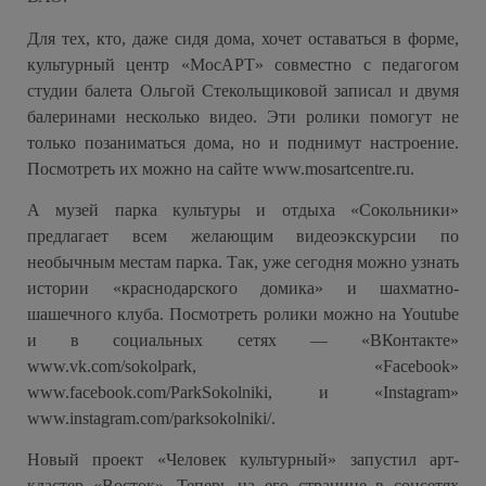
Для тех, кто, даже сидя дома, хочет оставаться в форме,
культурный центр «МосАРТ» совместно с педагогом
студии балета Ольгой Стекольщиковой записал и двумя
балеринами несколько видео. Эти ролики помогут не
только позаниматься дома, но и поднимут настроение.
Посмотреть их можно на сайте www.mosartcentre.ru.
А музей парка культуры и отдыха «Сокольники»
предлагает всем желающим видеоэкскурсии по
необычным местам парка. Так, уже сегодня можно узнать
истории «краснодарского домика» и шахматно-
шашечного клуба. Посмотреть ролики можно на Youtube
и в социальных сетях — «ВКонтакте»
www.vk.com/sokolpark, «Facebook»
www.facebook.com/ParkSokolniki, и «Instagram»
www.instagram.com/parksokolniki/.
Новый проект «Человек культурный» запустил арт-
кластер «Восток». Теперь на его странице в соцсетях