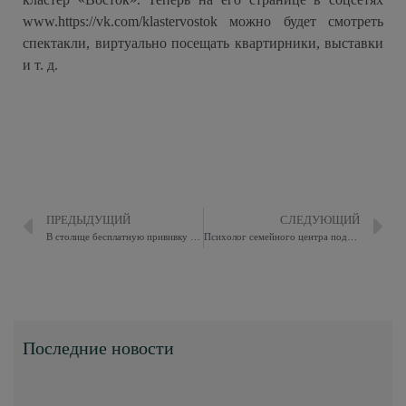
www.https://vk.com/klastervostok можно будет смотреть
спектакли, виртуально посещать квартирники, выставки
и т. д.
ПРЕДЫДУЩИЙ
СЛЕДУЮЩИЙ
В столице бесплатную прививку от бешенства животным сделают на дому
Психолог семейного центра поделился с родителями Восточного Измайлова полезными лайфхаками
Последние новости