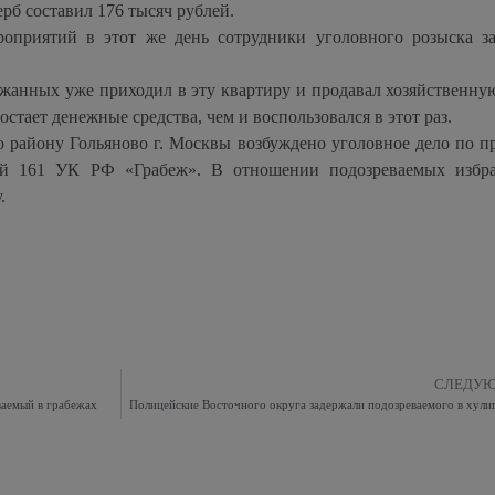
б составил 176 тысяч рублей.
роприятий в этот же день сотрудники уголовного розыска з
ержанных уже приходил в эту квартиру и продавал хозяйственную
стает денежные средства, чем и воспользовался в этот раз.
району Гольяново г. Москвы возбуждено уголовное дело по п
ьей 161 УК РФ «Грабеж». В отношении подозреваемых избр
.
СЛЕДУ
ваемый в грабежах
Полицейские Восточного округа задержали подозреваемого в хули