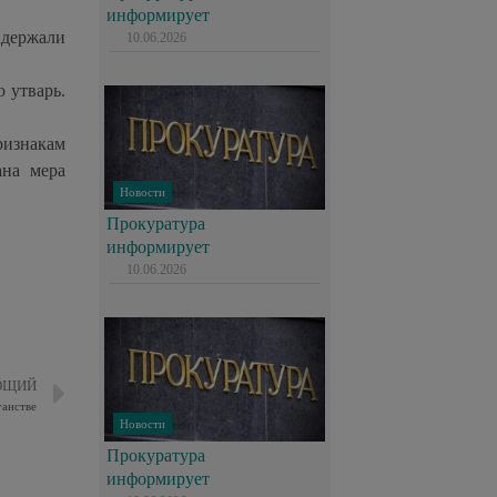
информирует
адержали
10.06.2026
 утварь.
ризнакам
ана мера
Новости
Прокуратура
информирует
10.06.2026
ЮЩИЙ
ганстве
Новости
Прокуратура
информирует