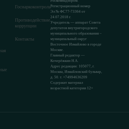
Роскомнадзором.
Регистрационный номер
Госнаркоконтроль
Эл № ФС77-73364 от
24.07.2018 г.
Противодействие
Учредитель — аппарат Совета
коррупции
депутатов внутригородского
муниципального образования –
Контакты
муниципальный округ
Восточное Измайлово в городе
Москве.
ная
Главный редактор —
Кочерёжкин Н.А.
Адрес редакции: 105077, г.
ные
Москва, Измайловский бульвар,
д. 50. т. +74994636209
Содержит материал
возрастной категории 12+