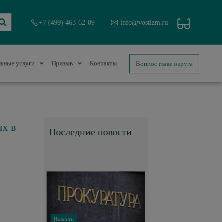
+7 (499) 463-62-09
info@vostizm.ru
Вопрос главе округа
ьные услуги
Призыв
Контакты
ых в
Последние новости
Новости