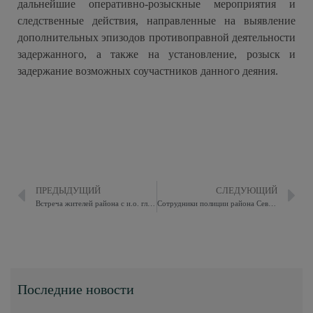
дальнейшие оперативно-розыскные мероприятия и
следственные действия, направленные на выявление
дополнительных эпизодов противоправной деятельности
задержанного, а также на установление, розыск и
задержание возможных соучастников данного деяния.
ПРЕДЫДУЩИЙ
СЛЕДУЮЩИЙ
Встреча жителей района с и.о. главы управы Восточное Измайлово Умеренковым А.А.
Сотрудники полиции района Северное Измайлово задержали подозреваемого в разбое
Последние новости