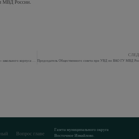
л МВД России.
СЛЕ
Кадеты ГБОУ «Школа № 1811 «Восточное Измайлово» школьного корпуса № 4 и общество инвалидов посетили Центральный Музей Вооруженных сил Российской Федерации.
Газета муниципального округа
ный
Вопрос главе
Восточное Измайлово.