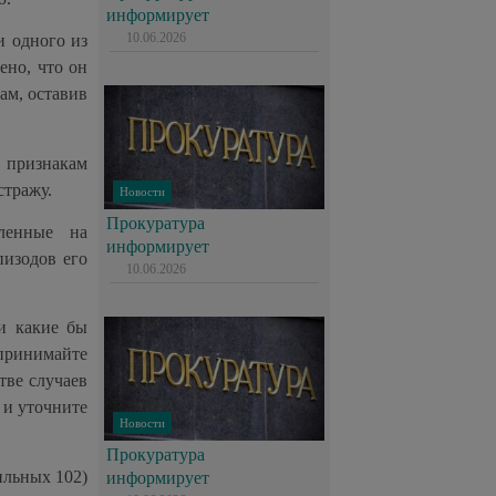
информирует
10.06.2026
и одного из
ено, что он
ам, оставив
 признакам
стражу.
Новости
Прокуратура
вленные на
информирует
пизодов его
10.06.2026
и какие бы
 принимайте
тве случаев
 и уточните
Новости
Прокуратура
ильных 102)
информирует