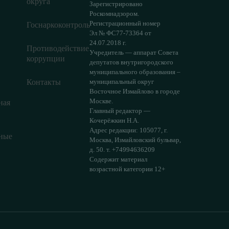
округа
Зарегистрировано
Роскомнадзором.
Регистрационный номер
Госнаркоконтроль
Эл № ФС77-73364 от
24.07.2018 г.
Противодействие
Учредитель — аппарат Совета
коррупции
депутатов внутригородского
муниципального образования –
Контакты
муниципальный округ
Восточное Измайлово в городе
Москве.
ная
Главный редактор —
Кочерёжкин Н.А.
Адрес редакции: 105077, г.
ные
Москва, Измайловский бульвар,
д. 50. т. +74994636209
Содержит материал
возрастной категории 12+