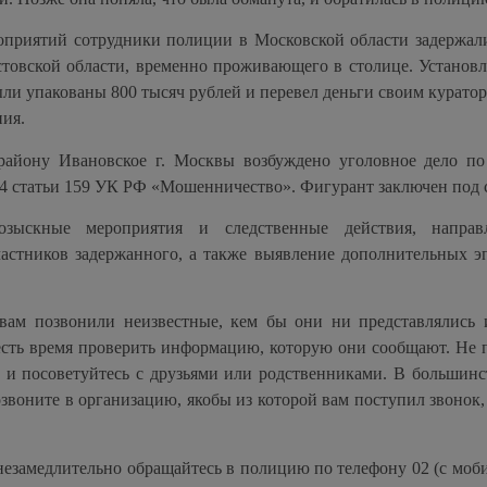
оприятий сотрудники полиции в Московской области задержал
товской области, временно проживающего в столице. Установл
ыли упакованы 800 тысяч рублей и перевел деньги своим куратор
ния.
айону Ивановское г. Москвы возбуждено уголовное дело по
 4 статьи 159 УК РФ «Мошенничество». Фигурант заключен под 
розыскные мероприятия и следственные действия, напра
частников задержанного, а также выявление дополнительных э
вам позвонили неизвестные, кем бы они ни представлялись 
а есть время проверить информацию, которую они сообщают. Не
и посоветуйтесь с друзьями или родственниками. В большинс
озвоните в организацию, якобы из которой вам поступил звонок,
незамедлительно обращайтесь в полицию по телефону 02 (с моб