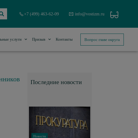
+7 (499) 463-62-09
info@vostizm.ru
Вопрос главе округа
ьные услуги
Призыв
Контакты
нников
Последние новости
Новости