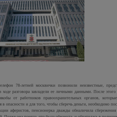
телефон 78-летней москвички позвонили неизвестные, предс
 ходе разговора завладели ее личными данными. После этого
 якобы от работников правоохранительных органов, которы
 в опасности и для того, чтобы сберечь деньги, необходимо пос
укции аферистов, пенсионерка дважды обналичила сбережения
й. Позже она поняла, что была обманута, и обратилась в полици