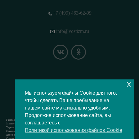
+7 (499) 463-62-09
info@vostizm.ru
x
НАШЕ МЕСТОПОЛОЖЕНИЕ НА КАРТЕ
Мы используем файлы Cookie для того,
чтобы сделать Ваше пребывание на
нашем сайте максимально удобным.
Продолжив использование сайта, вы
Газета муниципального округа Восточное Измайлово.
соглашаетесь с
Зарегистрировано Роскомнадзором свидетельство Эл № ФС77-73364 от 24.07.2018 г.
Учредитель — аппарат Совета депутатов муниципального округа Восточное Измайлово.
Политикой использования файлов Cookie
Главный редактор — Кочерёжкин Н.А.
Адрес редакции: 105077, г. Москва, Измайловский бульвар, д. 50. т. +74994636209
Содержит материал возрастной категории 12+