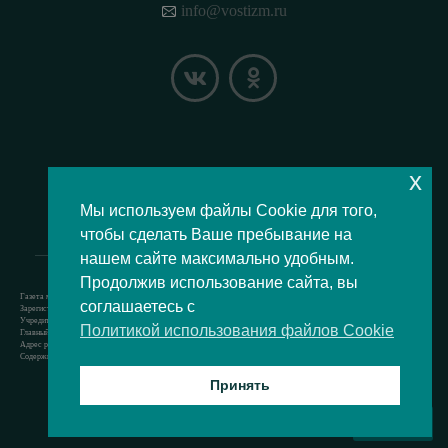
info@vostizm.ru
x
НАШЕ МЕСТОПОЛОЖЕНИЕ НА КАРТЕ
Мы используем файлы Cookie для того,
чтобы сделать Ваше пребывание на
нашем сайте максимально удобным.
Продолжив использование сайта, вы
Газета муниципального округа Восточное Измайлово.
соглашаетесь с
Зарегистрировано Роскомнадзором свидетельство Эл № ФС77-73364 от 24.07.2018 г.
Учредитель — аппарат Совета депутатов муниципального округа Восточное Измайлово.
Политикой использования файлов Cookie
Главный редактор — Кочерёжкин Н.А.
Адрес редакции: 105077, г. Москва, Измайловский бульвар, д. 50. т. +74994636209
Содержит материал возрастной категории 12+
Принять
Все права защищены © 2021
ВВЕРХ