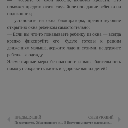
поможет предотвратить случайное попадание ребенка на
подоконник;
— установите на окна блокираторы, препятствующие
открытию окна ребенком самостоятельно;
— Если вы что-то показываете ребенку из окна — всегда
крепко фиксируйте его, будьте готовы к резким
движениям малыша, держите ладони сухими, не держите
ребенка за одежду.
Элементарные меры безопасности и ваша бдительность
помогут сохранить жизнь и здоровье ваших детей!
ПРЕДЫДУЩИЙ
СЛЕДУЮЩИЙ
Представитель Общественного совета Восточного округа Александр Кунгуров совместно с сотрудниками ОБ ДПС ГИБДД УВД по ВАО приняли участие в профилактическом мероприятии «Вело-мототранспорт»
В Восточном округе задержан подозреваемый в краже из магазина