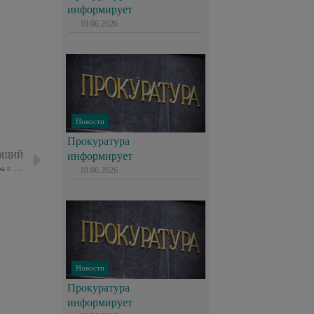
информирует
10.06.2026
Новости
Прокуратура
информирует
ЮЩИЙ
Выездной прием заместителя Измайловского межрайонного прокурора г. Москвы Трякина Павла Сергеевича
10.06.2026
Новости
Прокуратура
информирует