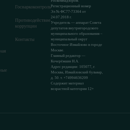
Роскомнадзором.
Регистрационный номер
Госнаркоконтроль
Эл № ФС77-73364 от
24.07.2018 г.
Противодействие
Учредитель — аппарат Совета
коррупции
депутатов внутригородского
муниципального образования –
Контакты
муниципальный округ
Восточное Измайлово в городе
Москве.
ная
Главный редактор —
Кочерёжкин Н.А.
Адрес редакции: 105077, г.
ные
Москва, Измайловский бульвар,
д. 50. т. +74994636209
Содержит материал
возрастной категории 12+