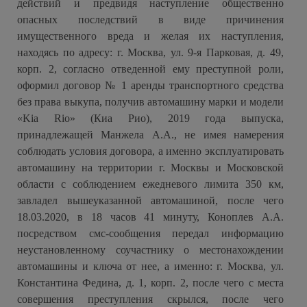
действий и предвидя наступление общественно
опасных последствий в виде причинения
имущественного вреда и желая их наступления,
находясь по адресу: г. Москва, ул. 9-я Парковая, д. 49,
корп. 2, согласно отведенной ему преступной роли,
оформил договор № 1 аренды транспортного средства
без права выкупа, получив автомашину марки и модели
«Kia Rio» (Киа Рио), 2019 года выпуска,
принадлежащей Манжела А.А., не имея намерения
соблюдать условия договора, а именно эксплуатировать
автомашину на территории г. Москвы и Московской
области с соблюдением ежедневого лимита 350 км,
завладел вышеуказанной автомашиной, после чего
18.03.2020, в 18 часов 41 минуту, Коноплев А.А.
посредством смс-сообщения передал информацию
неустановленному соучастнику о местонахождении
автомашины и ключа от нее, а именно: г. Москва, ул.
Константина Федина, д. 1, корп. 2, после чего с места
совершения преступления скрылся, после чего