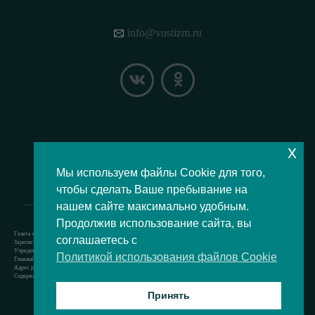
info@vostizm.ru
x
НАШЕ МЕСТОПОЛОЖЕНИЕ НА КАРТЕ
Мы используем файлы Cookie для того,
чтобы сделать Ваше пребывание на
нашем сайте максимально удобным.
Продолжив использование сайта, вы
Газета муниципального округа Восточное Измайлово.
соглашаетесь с
Зарегистрировано Роскомнадзором свидетельство Эл № ФС77-73364 от 24.07.2018 г.
Учредитель — аппарат Совета депутатов муниципального округа Восточное Измайлово.
Политикой использования файлов Cookie
Главный редактор — Кочерёжкин Н.А.
Адрес редакции: 105077, г. Москва, Измайловский бульвар, д. 50. т. +74994636209
Содержит материал возрастной категории 12+
Принять
Все права защищены © 2021