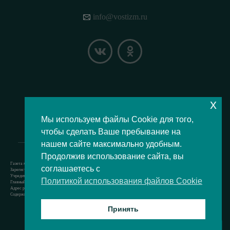
info@vostizm.ru
x
НАШЕ МЕСТОПОЛОЖЕНИЕ НА КАРТЕ
Мы используем файлы Cookie для того,
чтобы сделать Ваше пребывание на
нашем сайте максимально удобным.
Продолжив использование сайта, вы
Газета муниципального округа Восточное Измайлово.
соглашаетесь с
Зарегистрировано Роскомнадзором свидетельство Эл № ФС77-73364 от 24.07.2018 г.
Учредитель — аппарат Совета депутатов муниципального округа Восточное Измайлово.
Политикой использования файлов Cookie
Главный редактор — Кочерёжкин Н.А.
Адрес редакции: 105077, г. Москва, Измайловский бульвар, д. 50. т. +74994636209
Содержит материал возрастной категории 12+
Принять
Все права защищены © 2021
ВВЕРХ