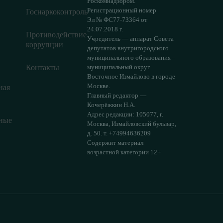
Роскомнадзором.
Регистрационный номер
Госнаркоконтроль
Эл № ФС77-73364 от
24.07.2018 г.
Противодействие
Учредитель — аппарат Совета
коррупции
депутатов внутригородского
муниципального образования –
Контакты
муниципальный округ
Восточное Измайлово в городе
Москве.
ная
Главный редактор —
Кочерёжкин Н.А.
Адрес редакции: 105077, г.
ные
Москва, Измайловский бульвар,
д. 50. т. +74994636209
Содержит материал
возрастной категории 12+