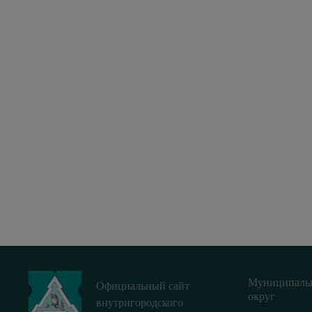
Муниципаль
Официальный сайт
округ
внутригородского