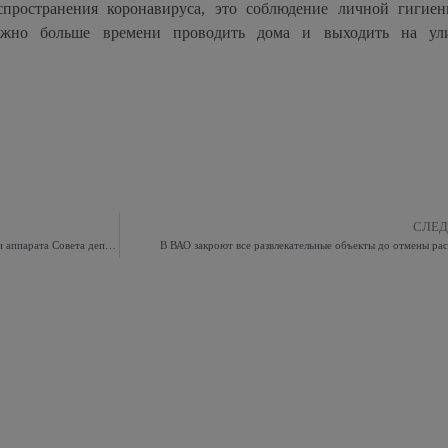
спространения коронавируса, это соблюдение личной гигиен
ожно больше времени проводить дома и выходить на ул
СЛЕ
Ограничивается личный приём граждан сотрудниками аппарата Совета депутатов муниципального округа Восточное Измайлово
В ВАО закроют все развлекательные объекты до отмены ра