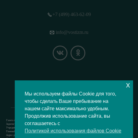
+7 (499) 463-62-09
info@vostizm.ru
x
НАШЕ МЕСТОПОЛОЖЕНИЕ НА КАРТЕ
Мы используем файлы Cookie для того,
чтобы сделать Ваше пребывание на
нашем сайте максимально удобным.
Продолжив использование сайта, вы
Газета муниципального округа Восточное Измайлово.
соглашаетесь с
Зарегистрировано Роскомнадзором свидетельство Эл № ФС77-73364 от 24.07.2018 г.
Учредитель — аппарат Совета депутатов муниципального округа Восточное Измайлово.
Политикой использования файлов Cookie
Главный редактор — Кочерёжкин Н.А.
Адрес редакции: 105077, г. Москва, Измайловский бульвар, д. 50. т. +74994636209