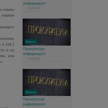
информирует
10.06.2026
о изъято
 изъятое
едующего
пления,
Новости
 и 228.1
Прокуратура
ств и их
информирует
ства или
10.06.2026
».
Новости
Прокуратура
информирует