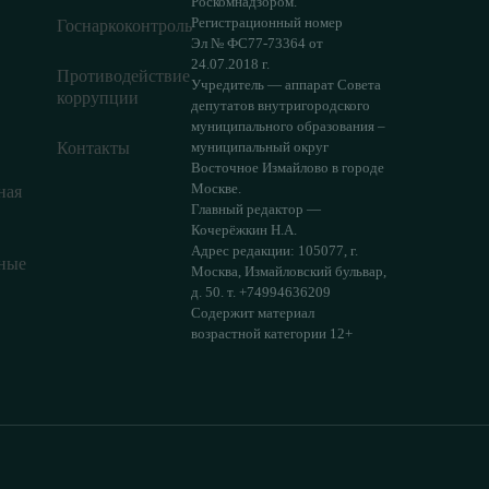
Роскомнадзором.
Регистрационный номер
Госнаркоконтроль
Эл № ФС77-73364 от
24.07.2018 г.
Противодействие
Учредитель — аппарат Совета
коррупции
депутатов внутригородского
муниципального образования –
Контакты
муниципальный округ
Восточное Измайлово в городе
Москве.
ная
Главный редактор —
Кочерёжкин Н.А.
Адрес редакции: 105077, г.
ные
Москва, Измайловский бульвар,
д. 50. т. +74994636209
Содержит материал
возрастной категории 12+