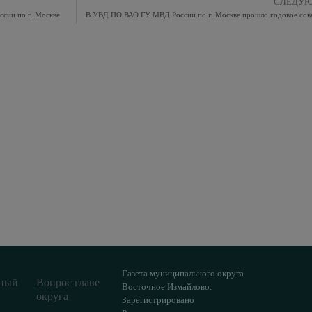
СЛЕДУ
сии по г. Москве
В УВД ПО ВАО ГУ МВД России по г. Москве прошло годовое сов
Газета муниципального округа
ный
Вопрос главе
Восточное Измайлово.
округа
Зарегистрировано