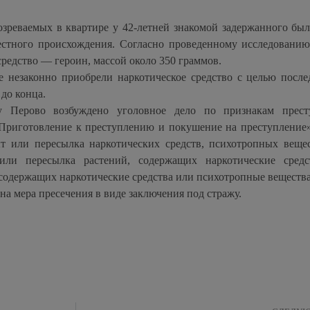
озреваемых в квартире у 42-летней знакомой задержанного был
естного происхождения. Согласно проведенному исследованию
средство — героин, массой около 350 граммов.
е незаконно приобрели наркотическое средство с целью посл
 до конца.
Перово возбуждено уголовное дело по признакам престу
Приготовление к преступлению и покушение на преступление»
т или пересылка наркотических средств, психотропных веще
или пересылка растений, содержащих наркотические сред
 содержащих наркотические средства или психотропные вещества
а мера пресечения в виде заключения под стражу.