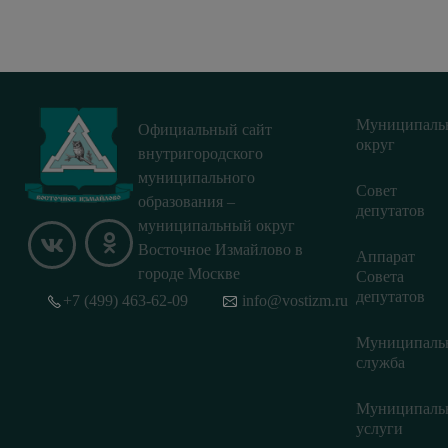
Муниципаль
Официальный сайт
округ
внутригородского
муниципального
Совет
образования –
депутатов
муниципальный округ
Восточное Измайлово в
Аппарат
городе Москве
Совета
депутатов
+7 (499) 463-62-09
info@vostizm.ru
Муниципаль
служба
Муниципаль
услуги