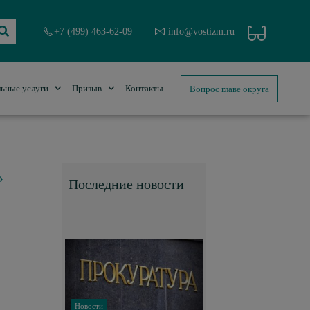
+7 (499) 463-62-09
info@vostizm.ru
Вопрос главе округа
ьные услуги
Призыв
Контакты
»
Последние новости
Новости