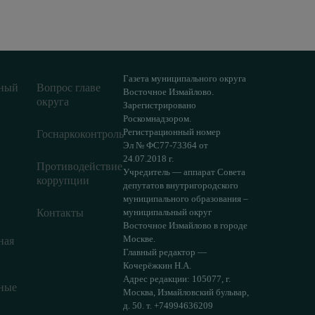
Газета муниципального округа
ный
Вопрос главе
Восточное Измайлово.
округа
Зарегистрировано
Роскомнадзором.
Регистрационный номер
Госнаркоконтроль
Эл № ФС77-73364 от
24.07.2018 г.
Противодействие
Учредитель — аппарат Совета
коррупции
депутатов внутригородского
муниципального образования –
Контакты
муниципальный округ
Восточное Измайлово в городе
Москве.
ная
Главный редактор —
Кочерёжкин Н.А.
Адрес редакции: 105077, г.
ные
Москва, Измайловский бульвар,
д. 50. т. +74994636209